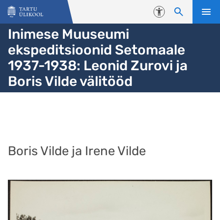
Liigu edasi põhisisu juurde
Juurdepääsetavus
Inimese Muuseumi
ekspeditsioonid Setomaale
1937-1938: Leonid Zurovi ja
Boris Vilde välitööd
Boris Vilde ja Irene Vilde