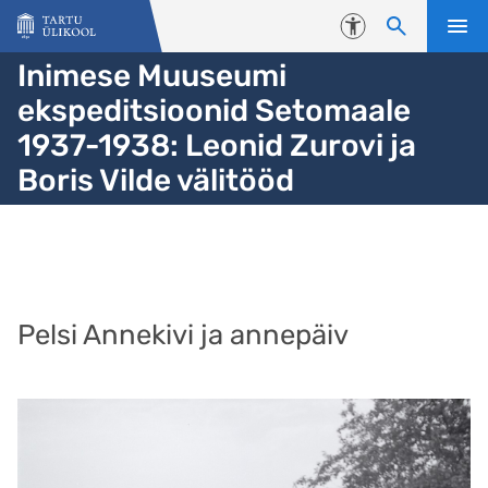
Liigu edasi põhisisu juurde
Juurdepääsetavus
Inimese Muuseumi
ekspeditsioonid Setomaale
1937-1938: Leonid Zurovi ja
Boris Vilde välitööd
Pelsi Annekivi ja annepäiv