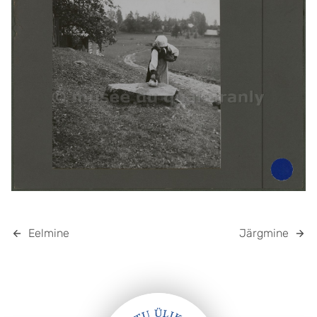
Eelmine
Järgmine