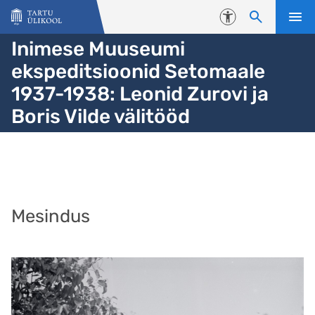
Liigu edasi põhisisu juurde
Juurdepääsetavus
Inimese Muuseumi
ekspeditsioonid Setomaale
1937-1938: Leonid Zurovi ja
Boris Vilde välitööd
Mesindus