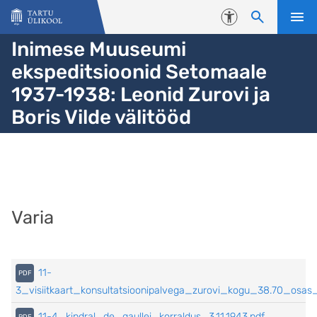
Liigu edasi põhisisu juurde
Juurdepääsetavus
Inimese Muuseumi
ekspeditsioonid Setomaale
1937-1938: Leonid Zurovi ja
Boris Vilde välitööd
Varia
11-
3_visiitkaart_konsultatsioonipalvega_zurovi_kogu_38.70_osas_
11-4_kindral_de_gaullei_korraldus_3.11.1943.pdf