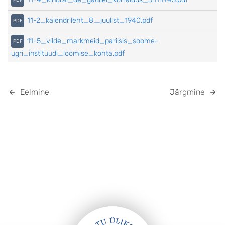
11-2_kalendrileht_8._juulist_1940.pdf
11-5_vilde_markmeid_pariisis_soome-
ugri_instituudi_loomise_kohta.pdf
Eelmine
Järgmine