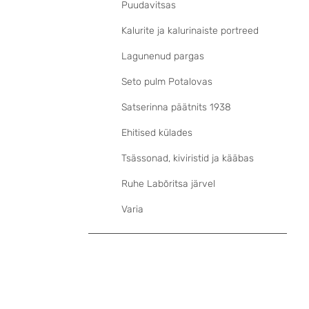
Puudavitsas
Kalurite ja kalurinaiste portreed
Lagunenud pargas
Seto pulm Potalovas
Satserinna päätnits 1938
Ehitised külades
Tsässonad, kiviristid ja kääbas
Ruhe Labõritsa järvel
Varia