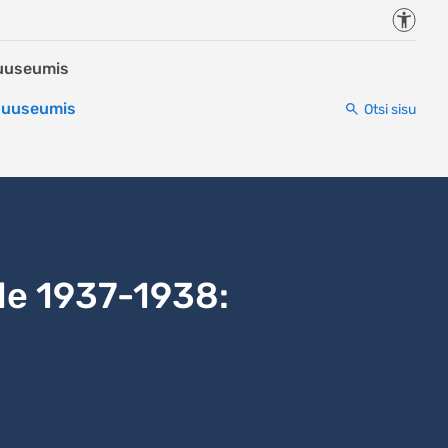
Juurde
Muuseumis
 Muuseumis
Otsi sisu
le 1937-1938: