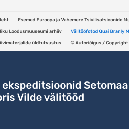
leht
Esemed Euroopa ja Vahemere Tsivilisatsioonide 
kliku Loodusmuuseumi arhiiv
Välitööfotod Quai Branly
iivimaterjalide üldtutvustus
© Autoriõigus / Copyright
ekspeditsioonid Setomaa
ris Vilde välitööd