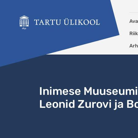
Liigu edasi põhisisu juurde
Ava
Rii
Arh
Inimese Muuseumi 
Leonid Zurovi ja Bo