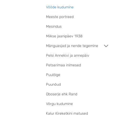
Vööde kudumine
Meeste portreed
Mesindus
Miikse jaanipäev 1938
Mänguasjad ja nende tegemine
Pelsi Annekivi ja annepäiv
Petserimaa inimesed
Puulõige
Puunõud
Oboserje ehk Rand
Võrgu kudumine
Kalur Kireketkini matused