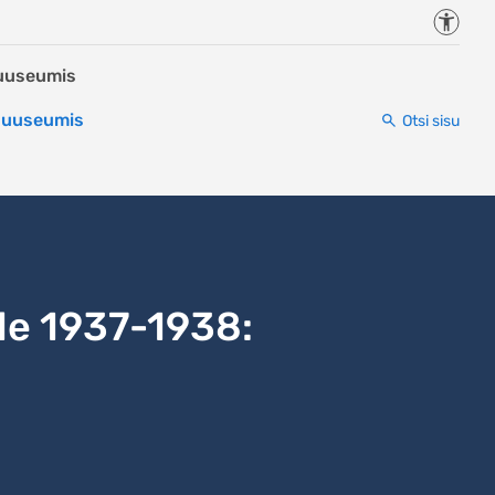
Juurde
Muuseumis
 Muuseumis
Otsi sisu
le 1937-1938: