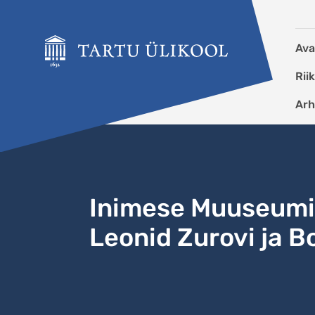
Liigu edasi põhisisu juurde
Ava
Rii
Arh
Inimese Muuseumi 
Leonid Zurovi ja Bo