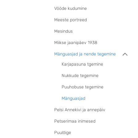
Vööde kudumine
Meeste portreed
Mesindus
Miikse jaanipäev 1938
Mänguasjad ja nende tegemine
Karjapasuna tgemine
Nukkude tegemine
Puuhobuse tegemine
Mänguasjad
Pelsi Annekivi ja annepäiv
Petserimaa inimesed
Puulõige