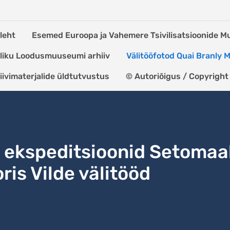
leht
Esemed Euroopa ja Vahemere Tsivilisatsioonide 
kliku Loodusmuuseumi arhiiv
Välitööfotod Quai Branly
iivimaterjalide üldtutvustus
© Autoriõigus / Copyright
ekspeditsioonid Setomaa
ris Vilde välitööd