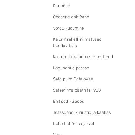
Puunõud
Oboserje ehk Rand
Võrgu kudumine
Kalur Kireketkini matused
Puudavitsas
Kalurite ja kalurinaiste portreed
Lagunenud pargas
Seto pulm Potalovas
Satserinna päätnits 1938
Ehitised külades
Tsässonad, kiviristid ja kääbas
Ruhe Labõritsa järvel
Varia